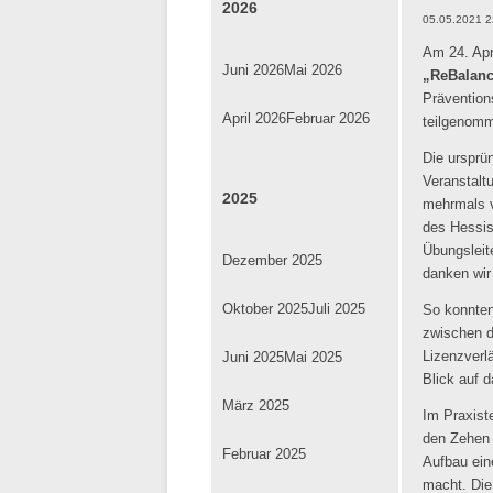
2026
05.05.2021 2
Am 24. Apri
Juni 2026
Mai 2026
„ReBalanc
Präventions
April 2026
Februar 2026
teilgenom
Die ursprü
Veranstalt
2025
mehrmals v
des Hessis
Übungsleit
Dezember 2025
danken wir
Oktober 2025
Juli 2025
So konnten
zwischen d
Juni 2025
Mai 2025
Lizenzverl
Blick auf 
März 2025
Im Praxist
den Zehen 
Februar 2025
Aufbau ein
macht. Die