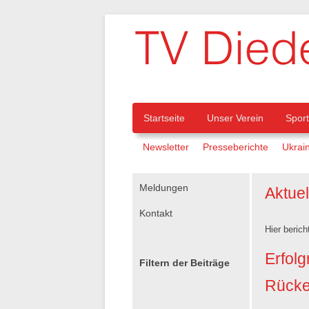
Navigation
Startseite
Unser Verein
Spor
Navigation
Newsletter
Presseberichte
Ukrain
überspringen
überspringen
Navigation
Meldungen
Aktue
überspringen
Kontakt
Hier berich
Erfolg
Filtern der Beiträge
Rücke