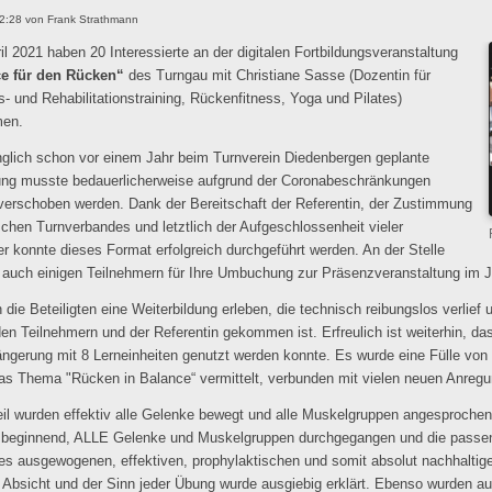
2:28
von
Frank Strathmann
l 2021 haben 20 Interessierte an der digitalen Fortbildungsveranstaltung
e für den Rücken“
des Turngau mit Christiane Sasse (Dozentin für
- und Rehabilitationstraining, Rückenfitness, Yoga und Pilates)
men.
nglich schon vor einem Jahr beim Turnverein Diedenbergen geplante
ung musste bedauerlicherweise aufgrund der Coronabeschränkungen
erschoben werden. Dank der Bereitschaft der Referentin, der Zustimmung
chen Turnverbandes und letztlich der Aufgeschlossenheit vieler
er konnte dieses Format erfolgreich durchgeführt werden. An der Stelle
 auch einigen Teilnehmern für Ihre Umbuchung zur Präsenzveranstaltung im J
 die Beteiligten eine Weiterbildung erleben, die technisch reibungslos verlie
en Teilnehmern und der Referentin gekommen ist. Erfreulich ist weiterhin, das
ängerung mit 8 Lerneinheiten genutzt werden konnte. Es wurde eine Fülle von
das Thema "Rücken in Balance“ vermittelt, verbunden mit vielen neuen Anregun
eil wurden effektiv alle Gelenke bewegt und alle Muskelgruppen angesproch
beginnend, ALLE Gelenke und Muskelgruppen durchgegangen und die passenden
es ausgewogenen, effektiven, prophylaktischen und somit absolut nachhaltig
 Absicht und der Sinn jeder Übung wurde ausgiebig erklärt. Ebenso wurden au