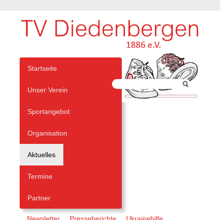
Navigation
Startseite
überspringen
Unser Verein
Sportangebot
Organisation
Aktuelles
Termine
Partner
Navigation
Newsletter
Presseberichte
Ukrainehilfe