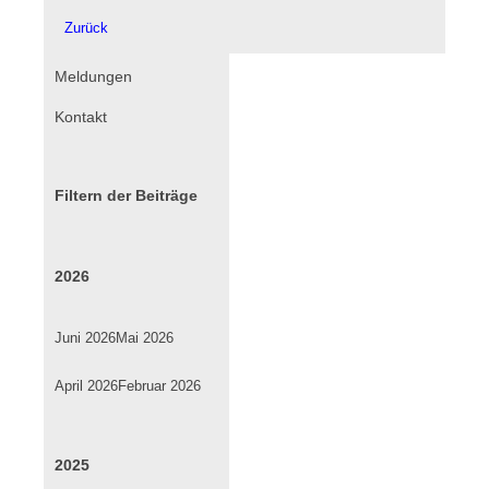
Zurück
Navigation
Meldungen
überspringen
Kontakt
Filtern der Beiträge
2026
Juni 2026
Mai 2026
April 2026
Februar 2026
2025