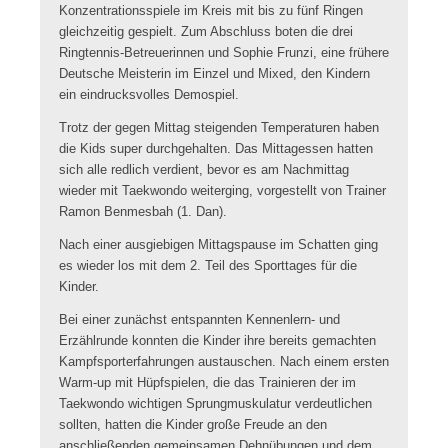
Konzentrationsspiele im Kreis mit bis zu fünf Ringen
gleichzeitig gespielt. Zum Abschluss boten die drei
Ringtennis-Betreuerinnen und Sophie Frunzi, eine frühere
Deutsche Meisterin im Einzel und Mixed, den Kindern
ein eindrucksvolles Demospiel.
Trotz der gegen Mittag steigenden Temperaturen haben
die Kids super durchgehalten. Das Mittagessen hatten
sich alle redlich verdient, bevor es am Nachmittag
wieder mit Taekwondo weiterging, vorgestellt von Trainer
Ramon Benmesbah (1. Dan).
Nach einer ausgiebigen Mittagspause im Schatten ging
es wieder los mit dem 2. Teil des Sporttages für die
Kinder.
Bei einer zunächst entspannten Kennenlern- und
Erzählrunde konnten die Kinder ihre bereits gemachten
Kampfsporterfahrungen austauschen. Nach einem ersten
Warm-up mit Hüpfspielen, die das Trainieren der im
Taekwondo wichtigen Sprungmuskulatur verdeutlichen
sollten, hatten die Kinder große Freude an den
anschließenden gemeinsamen Dehnübungen und dem