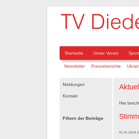
Navigation
Startseite
Unser Verein
Spor
Navigation
Newsletter
Presseberichte
Ukrain
überspringen
überspringen
Navigation
Meldungen
Aktue
überspringen
Kontakt
Hier berich
Stimm
Filtern der Beiträge
01.01.2019 1