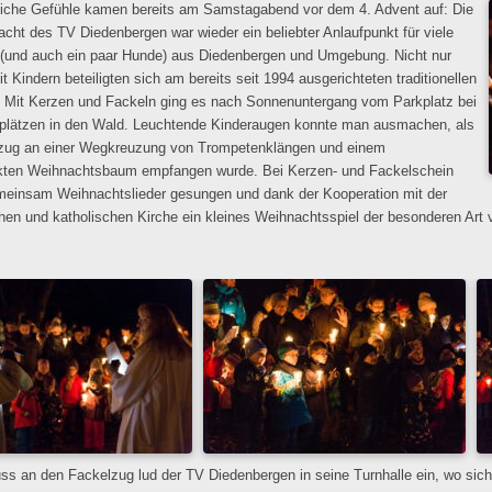
iche Gefühle kamen bereits am Samstagabend vor dem 4. Advent auf: Die
cht des TV Diedenbergen war wieder ein beliebter Anlaufpunkt für viele
und auch ein paar Hunde) aus Diedenbergen und Umgebung. Nicht nur
t Kindern beteiligten sich am bereits seit 1994 ausgerichteten traditionellen
. Mit Kerzen und Fackeln ging es nach Sonnenuntergang vom Parkplatz bei
plätzen in den Wald. Leuchtende Kinderaugen konnte man ausmachen, als
zug an einer Wegkreuzung von Trompetenklängen und einem
ten Weihnachtsbaum empfangen wurde. Bei Kerzen- und Fackelschein
einsam Weihnachtslieder gesungen und dank der Kooperation mit der
hen und katholischen Kirche ein kleines Weihnachtsspiel der besonderen Art v
ss an den Fackelzug lud der TV Diedenbergen in seine Turnhalle ein, wo sich 