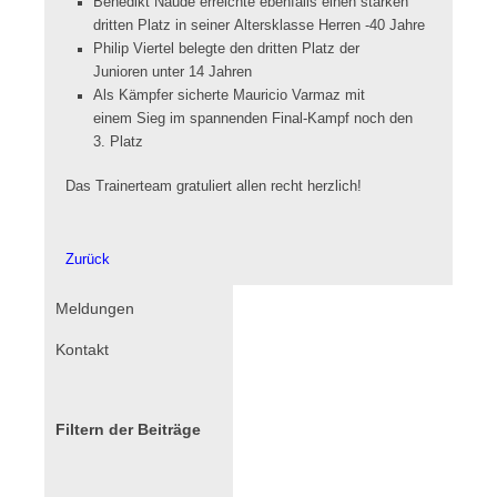
Benedikt Naudé erreichte ebenfalls einen starken
dritten Platz in seiner Altersklasse Herren -40 Jahre
Philip Viertel belegte den dritten Platz der
Junioren unter 14 Jahren
Als Kämpfer sicherte Mauricio Varmaz mit
einem Sieg im spannenden Final-Kampf noch den
3. Platz
Das Trainerteam gratuliert allen recht herzlich!
Zurück
Navigation
Meldungen
überspringen
Kontakt
Filtern der Beiträge