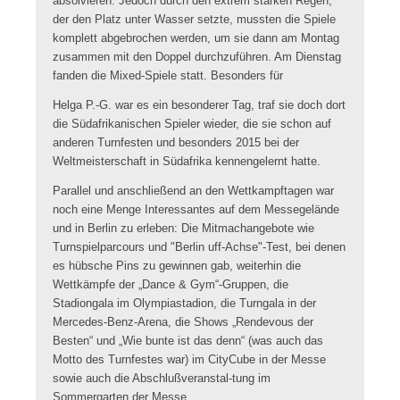
absolvieren. Jedoch durch den extrem starken Regen,
der den Platz unter Wasser setzte, mussten die Spiele
komplett abgebrochen werden, um sie dann am Montag
zusammen mit den Doppel durchzuführen. Am Dienstag
fanden die Mixed-Spiele statt. Besonders für
Helga P.-G. war es ein besonderer Tag, traf sie doch dort
die Südafrikanischen Spieler wieder, die sie schon auf
anderen Turnfesten und besonders 2015 bei der
Weltmeisterschaft in Südafrika kennengelernt hatte.
Parallel und anschließend an den Wettkampftagen war
noch eine Menge Interessantes auf dem Messegelände
und in Berlin zu erleben: Die Mitmachangebote wie
Turnspielparcours und "Berlin uff-Achse"-Test, bei denen
es hübsche Pins zu gewinnen gab, weiterhin die
Wettkämpfe der „Dance & Gym“-Gruppen, die
Stadiongala im Olympiastadion, die Turngala in der
Mercedes-Benz-Arena, die Shows „Rendevous der
Besten“ und „Wie bunte ist das denn“ (was auch das
Motto des Turnfestes war) im CityCube in der Messe
sowie auch die Abschlußveranstal-tung im
Sommergarten der Messe.