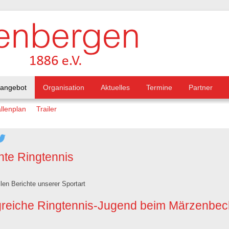
tangebot
Organisation
Aktuelles
Termine
Partner
llenplan
Trailer
hte Ringtennis
llen Berichte unserer Sportart
greiche Ringtennis-Jugend beim Märzenbec