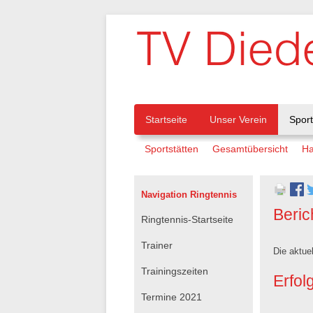
Navigation
Startseite
Unser Verein
Spor
Navigation
Sportstätten
Gesamtübersicht
Ha
überspringen
überspringen
Navigation Ringtennis
Beric
Navigation
Ringtennis-Startseite
überspringen
Trainer
Die aktue
Trainingszeiten
Erfol
Termine 2021