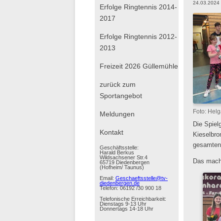
24.03.2024
Erfolge Ringtennis 2014-
2017
Erfolge Ringtennis 2012-
2013
Freizeit 2026 Güllemühle
zurück zum
Sportangebot
Foto: Hel
Navigation
Meldungen
Die Spiel
überspringen
Kontakt
Kieselbro
gesamten 
Geschäftsstelle:
Harald Berkus
Wildsachsener Str.4
Das macht
65719 Diedenbergen
(Hofheim/ Taunus)
Email:
Geschaeftsstelle@tv-
diedenbergen.de
Telefon: 06192 /30 900 18
Telefonische Erreichbarkeit:
Dienstags 9-13 Uhr
Donnertags 14-18 Uhr