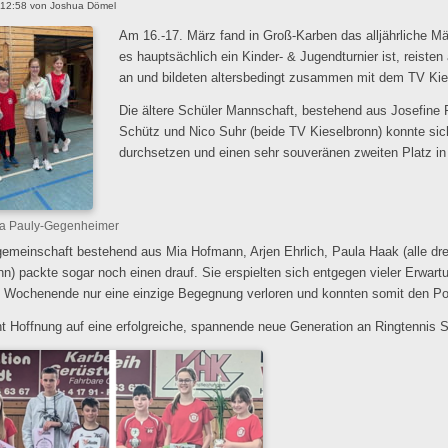
 12:58
von
Joshua Dömel
Am 16.-17. März fand in Groß-Karben das alljährliche Mä
es hauptsächlich ein Kinder- & Jugendturnier ist, reist
an und bildeten altersbedingt zusammen mit dem TV Kie
Die ältere Schüler Mannschaft, bestehend aus Josefine 
Schütz und Nico Suhr (beide TV Kieselbronn) konnte s
durchsetzen und einen sehr souveränen zweiten Platz in 
ga Pauly-Gegenheimer
gemeinschaft bestehend aus Mia Hofmann, Arjen Ehrlich, Paula Haak (alle dr
nn) packte sogar noch einen drauf. Sie erspielten sich entgegen vieler Erwar
Wochenende nur eine einzige Begegnung verloren und konnten somit den Pok
 Hoffnung auf eine erfolgreiche, spannende neue Generation an Ringtennis 