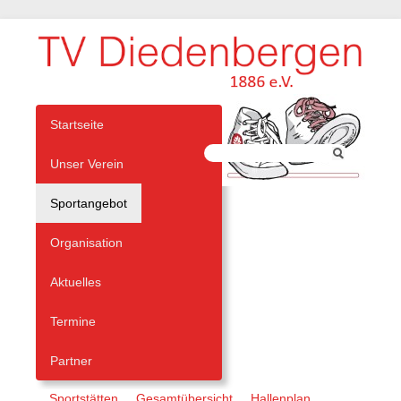
Navigation
Startseite
überspringen
Unser Verein
Sportangebot
Organisation
Aktuelles
Termine
Partner
Navigation
Sportstätten
Gesamtübersicht
Hallenplan