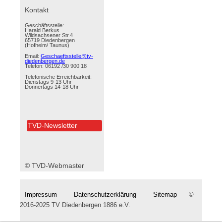
überspringen
Kontakt
Geschäftsstelle:
Harald Berkus
Wildsachsener Str.4
65719 Diedenbergen
(Hofheim/ Taunus)
Email:
Geschaeftsstelle@tv-
diedenbergen.de
Telefon: 06192 /30 900 18
Telefonische Erreichbarkeit:
Dienstags 9-13 Uhr
Donnertags 14-18 Uhr
TVD-Newsletter
© TVD-Webmaster
Impressum
Datenschutzerklärung
Sitemap
©
2016-2025 TV Diedenbergen 1886 e.V.