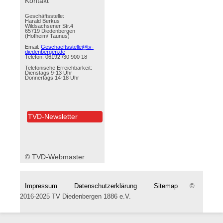
Kontakt
Geschäftsstelle:
Harald Berkus
Wildsachsener Str.4
65719 Diedenbergen
(Hofheim/ Taunus)
Email:
Geschaeftsstelle@tv-
diedenbergen.de
Telefon: 06192 /30 900 18
Telefonische Erreichbarkeit:
Dienstags 9-13 Uhr
Donnertags 14-18 Uhr
TVD-Newsletter
© TVD-Webmaster
Impressum
Datenschutzerklärung
Sitemap
©
2016-2025 TV Diedenbergen 1886 e.V.