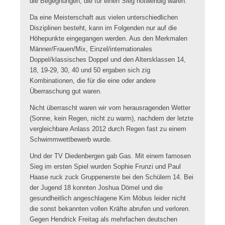
die Begegnungen, die für einen Sieg notwendig waren.
Da eine Meisterschaft aus vielen unterschiedlichen
Disziplinen besteht, kann im Folgenden nur auf die
Höhepunkte eingegangen werden. Aus den Merkmalen
Männer/Frauen/Mix, Einzel/internationales
Doppel/klassisches Doppel und den Altersklassen 14,
18, 19-29, 30, 40 und 50 ergaben sich zig
Kombinationen, die für die eine oder andere
Überraschung gut waren.
Nicht überrascht waren wir vom herausragenden Wetter
(Sonne, kein Regen, nicht zu warm), nachdem der letzte
vergleichbare Anlass 2012 durch Regen fast zu einem
Schwimmwettbewerb wurde.
Und der TV Diedenbergen gab Gas. Mit einem famosen
Sieg im ersten Spiel wurden Sophie Frunzi und Paul
Haase ruck zuck Gruppenerste bei den Schülern 14. Bei
der Jugend 18 konnten Joshua Dömel und die
gesundheitlich angeschlagene Kim Möbus leider nicht
die sonst bekannten vollen Kräfte abrufen und verloren.
Gegen Hendrick Freitag als mehrfachen deutschen