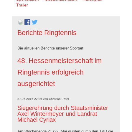
überspringen
Trailer
Berichte Ringtennis
Die aktuellen Berichte unserer Sportart
48. Hessenmeisterschaft im
Ringtennis erfolgreich
ausgerichtet
27.05.2016 22:36
von
Christian Peter
Siegerehrung durch Staatsminister
Axel Wintermeyer und Landrat
Michael Cyriax
Am Wochenende 21./22. Mai wurden durch den TVD die