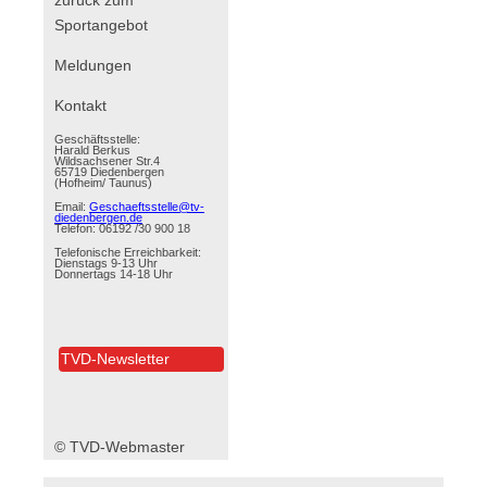
Sportangebot
Navigation
Meldungen
überspringen
Kontakt
Geschäftsstelle:
Harald Berkus
Wildsachsener Str.4
65719 Diedenbergen
(Hofheim/ Taunus)
Email:
Geschaeftsstelle@tv-
diedenbergen.de
Telefon: 06192 /30 900 18
Telefonische Erreichbarkeit:
Dienstags 9-13 Uhr
Donnertags 14-18 Uhr
TVD-Newsletter
© TVD-Webmaster