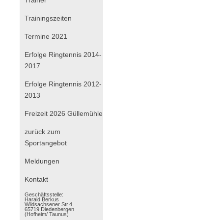
Trainingszeiten
Termine 2021
Erfolge Ringtennis 2014-
2017
Erfolge Ringtennis 2012-
2013
Freizeit 2026 Güllemühle
zurück zum
Sportangebot
Navigation
Meldungen
überspringen
Kontakt
Geschäftsstelle:
Harald Berkus
Wildsachsener Str.4
65719 Diedenbergen
(Hofheim/ Taunus)