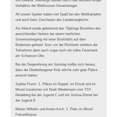
von Belarus. Allerdings wurden durch das bessere Ringe-
Verhältnis die Weißrussen Gesamtsieger.
All unsere Spieler hatten viel Spaß bei den Wettkämpfen
und auch beim Zuschauen des Ländervergleichs.
Am Abend wurde gebührend das 70jährige Bestehen des
ausrichtenden Vereins bei einem herrlichen
Sonnenuntergang mit einer Bootsfahrt auf dem
Bodensee gefeiert. Kurz vor der Rückkehr erlebten die
Teilnehmer dann auch sogar noch ein tolles Feuerwerk
am Schweizer Ufer.
Bei der Siegerehrung am Sonntag stellte sich heraus,
dass die Diedenbergener Kids etliche sehr gute Plätze
erreicht hatten:
Sophie Frunzi: 1. Plätze im Doppel, im Einzel und im
Mixed zusammen mit Noah Wiedemann vom TSV
Neubiberg bei der Jugend C und mit Joshua Dömel bei
der Jugend B
Miriam Wilhelm und Arwen Asch: 1. Platz im Mixed
Freizeitklasse