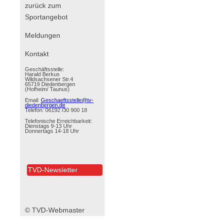
zurück zum
Sportangebot
Navigation
Meldungen
überspringen
Kontakt
Geschäftsstelle:
Harald Berkus
Wildsachsener Str.4
65719 Diedenbergen
(Hofheim/ Taunus)
Email:
Geschaeftsstelle@tv-
diedenbergen.de
Telefon: 06192 /30 900 18
Telefonische Erreichbarkeit:
Dienstags 9-13 Uhr
Donnertags 14-18 Uhr
TVD-Newsletter
© TVD-Webmaster