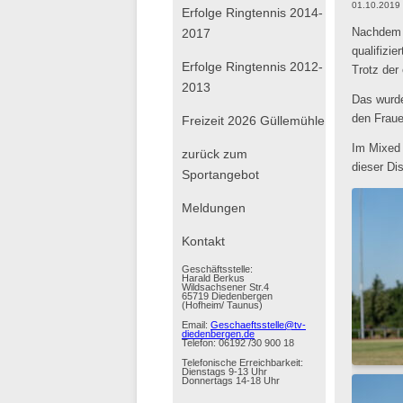
01.10.2019
Erfolge Ringtennis 2014-
2017
Nachdem s
qualifizi
Erfolge Ringtennis 2012-
Trotz der
2013
Das wurd
den Fraue
Freizeit 2026 Güllemühle
Im Mixed 
zurück zum
dieser Dis
Sportangebot
Navigation
Meldungen
überspringen
Kontakt
Geschäftsstelle:
Harald Berkus
Wildsachsener Str.4
65719 Diedenbergen
(Hofheim/ Taunus)
Email:
Geschaeftsstelle@tv-
diedenbergen.de
Telefon: 06192 /30 900 18
Telefonische Erreichbarkeit:
Dienstags 9-13 Uhr
Donnertags 14-18 Uhr