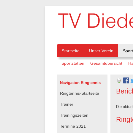
Navigation
Startseite
Unser Verein
Spor
Navigation
Sportstätten
Gesamtübersicht
Ha
überspringen
überspringen
Navigation Ringtennis
Beric
Navigation
Ringtennis-Startseite
überspringen
Trainer
Die aktue
Trainingszeiten
Ringt
Termine 2021