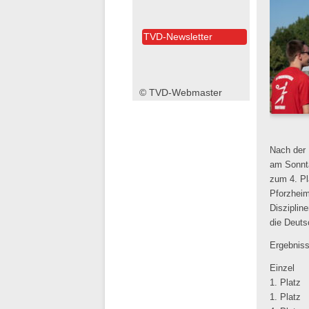
TVD-Newsletter
© TVD-Webmaster
Nach der 
am Sonnta
zum 4. Pl
Pforzheim
Diszipline
die Deuts
Ergebniss
Einz
1. Plat
1. Plat