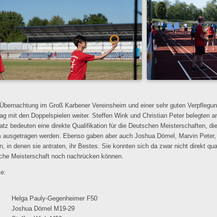
Übernachtung im Groß Karbener Vereinsheim und einer sehr guten Verpflegu
g mit den Doppelspielen weiter. Steffen Wink und Christian Peter belegten a
atz bedeuten eine direkte Qualifikation für die Deutschen Meisterschaften, di
 ausgetragen werden. Ebenso gaben aber auch Joshua Dömel, Marvin Peter, M
n, in denen sie antraten, ihr Bestes. Sie konnten sich da zwar nicht direkt qual
che Meisterschaft noch nachrücken können.
e:
el
z Helga Pauly-Gegenheimer F50
z Joshua Dömel M19-29