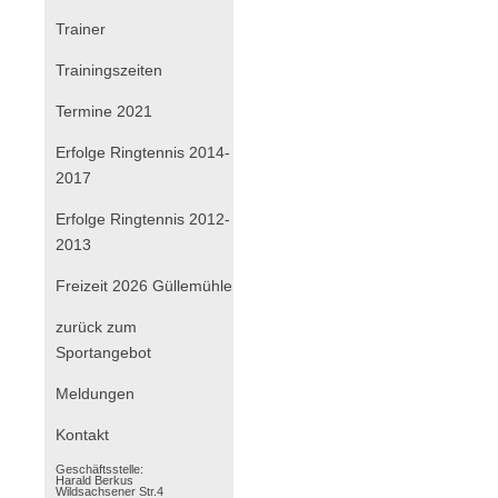
überspringen
Trainer
Trainingszeiten
Termine 2021
Erfolge Ringtennis 2014-
2017
Erfolge Ringtennis 2012-
2013
Freizeit 2026 Güllemühle
zurück zum
Sportangebot
Navigation
Meldungen
überspringen
Kontakt
Geschäftsstelle:
Harald Berkus
Wildsachsener Str.4