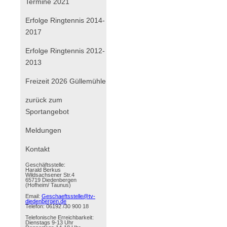
Termine 2021
Erfolge Ringtennis 2014-
2017
Erfolge Ringtennis 2012-
2013
Freizeit 2026 Güllemühle
zurück zum
Sportangebot
Navigation
Meldungen
überspringen
Kontakt
Geschäftsstelle:
Harald Berkus
Wildsachsener Str.4
65719 Diedenbergen
(Hofheim/ Taunus)
Email:
Geschaeftsstelle@tv-
diedenbergen.de
Telefon: 06192 /30 900 18
Telefonische Erreichbarkeit:
Dienstags 9-13 Uhr