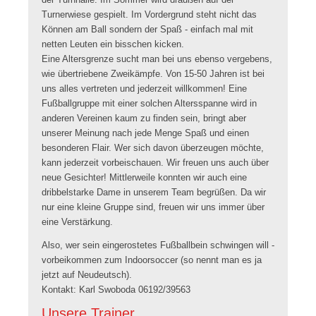
der Turnhalle. Im Sommer wird draußen auf der
Turnerwiese gespielt. Im Vordergrund steht nicht das
Können am Ball sondern der Spaß - einfach mal mit
netten Leuten ein bisschen kicken.
Eine Altersgrenze sucht man bei uns ebenso vergebens,
wie übertriebene Zweikämpfe. Von 15-50 Jahren ist bei
uns alles vertreten und jederzeit willkommen! Eine
Fußballgruppe mit einer solchen Altersspanne wird in
anderen Vereinen kaum zu finden sein, bringt aber
unserer Meinung nach jede Menge Spaß und einen
besonderen Flair. Wer sich davon überzeugen möchte,
kann jederzeit vorbeischauen. Wir freuen uns auch über
neue Gesichter! Mittlerweile konnten wir auch eine
dribbelstarke Dame in unserem Team begrüßen. Da wir
nur eine kleine Gruppe sind, freuen wir uns immer über
eine Verstärkung.
Also, wer sein eingerostetes Fußballbein schwingen will -
vorbeikommen zum Indoorsoccer (so nennt man es ja
jetzt auf Neudeutsch).
Kontakt: Karl Swoboda 06192/39563
Unsere Trainer