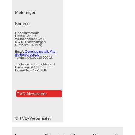
Navigation
Meldungen
überspringen
Kontakt
Geschäftsstelle:
Harald Berkus
Wildsachsener Str.4
65719 Diedenbergen
(Hofheim/ Taunus)
Email:
Geschaeftsstelle@tv-
diedenbergen.de
Telefon: 06192 /30 900 18
Telefonische Erreichbarkeit:
Dienstags 9-13 Uhr
Donnertags 14-18 Uhr
TVD-Newsletter
© TVD-Webmaster