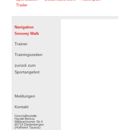
überspringen
Trailer
Navigation
Smovey Walk
Trainer
Trainingszeiten
zurück zum
Sportangebot
Navigation
Meldungen
überspringen
Kontakt
Geschäftsstelle:
Harald Berkus
Wildsachsener Str.4
65719 Diedenbergen
(Hofheim/ Taunus)