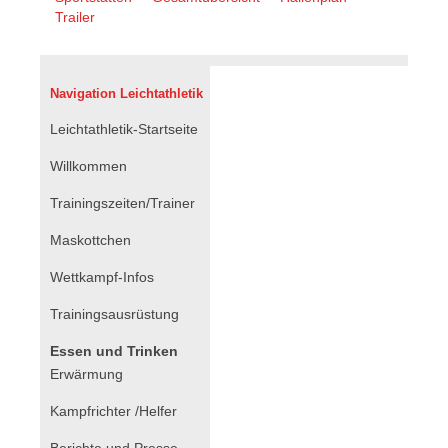
überspringen
Trailer
Navigation Leichtathletik
Navigation
Leichtathletik-Startseite
überspringen
Willkommen
Trainingszeiten/Trainer
Maskottchen
Wettkampf-Infos
Trainingsausrüstung
Essen und Trinken
Erwärmung
Kampfrichter /Helfer
Berichte und Presse