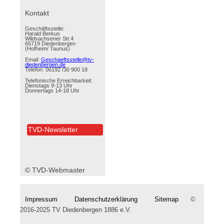
überspringen
Kontakt
Geschäftsstelle:
Harald Berkus
Wildsachsener Str.4
65719 Diedenbergen
(Hofheim/ Taunus)
Email:
Geschaeftsstelle@tv-
diedenbergen.de
Telefon: 06192 /30 900 18
Telefonische Erreichbarkeit:
Dienstags 9-13 Uhr
Donnertags 14-18 Uhr
TVD-Newsletter
© TVD-Webmaster
Impressum
Datenschutzerklärung
Sitemap
©
2016-2025 TV Diedenbergen 1886 e.V.