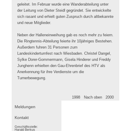
geleitet. Im Februar wurde eine Wanderabteilung unter
der Leitung von Dieter Steidl gegründet. Sie entwickelte
sich rasant und erhielt guten Zuspruch durch altbekannte
und neue Mitglieder.
Neben der Halleneinweihung gab es noch mehr zu feiern.
Die Ringtennis-Abteilung feierte ihr 10jähriges Bestehen.
Außerdem fuhren 31 Personen zum
Landeskinderturnfest nach Wiesbaden. Christel Dangel,
Sylke Dorer-Gommermann, Gisela Hinderer und Freddy
Junghenn erhielten den Gau-Ehrenbrief des HTV als
Anerkennung für ihre Verdienste um die
Turnerbewegung.
1998
Nach oben
2000
Navigation
Meldungen
überspringen
Kontakt
Geschäftsstelle:
Harald Berkus