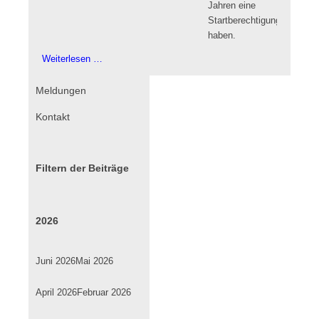
Jahren eine
Startberechtigung
haben.
Ringtennis
Weiterlesen …
für
die
Navigation
Meldungen
Jüngsten
überspringen
Kontakt
Filtern der Beiträge
2026
Juni 2026
Mai 2026
April 2026
Februar 2026