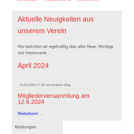
überspringen
Aktuelle Neuigkeiten aus
unserem Verein
Hier berichten wir regelmäßig über alles Neue, Wichtige
und Interessante...
April 2024
03.04.2024 17:33
von
Andreas Glag
Mitgliederversammlung am
12.6.2024
Mitgliederversammlung
Weiterlesen …
am
12.6.2024
Navigation
Meldungen
überspringen