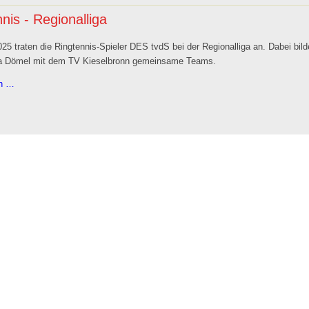
nis - Regionalliga
25 traten die Ringtennis-Spieler DES tvdS bei der Regionalliga an. Dabei bi
a Dömel mit dem TV Kieselbronn gemeinsame Teams.
Ringtennis
en …
-
Regionalliga