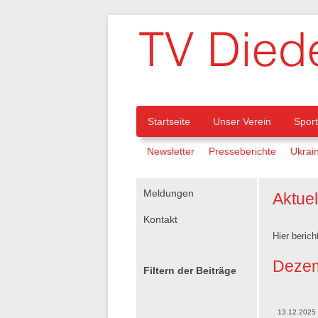
Navigation
Startseite
Unser Verein
Spor
Navigation
Newsletter
Presseberichte
Ukrain
überspringen
überspringen
Navigation
Meldungen
Aktue
überspringen
Kontakt
Hier berich
Dezem
Filtern der Beiträge
13.12.2025