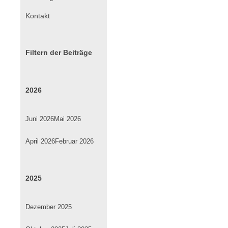
Hofheim
überspringen
Kontakt
-
der
TVD
ist
Filtern der Beiträge
auch
dieses
Jahr
2026
wieder
dabei
Juni 2026
Mai 2026
April 2026
Februar 2026
2025
Dezember 2025