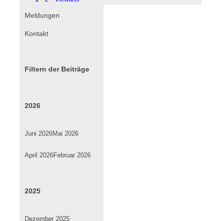
im
Sommer
Navigation
Meldungen
Fassenacht
überspringen
Kontakt
!!!
Filtern der Beiträge
2026
Juni 2026
Mai 2026
April 2026
Februar 2026
2025
Dezember 2025