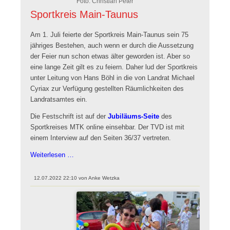
Foto: Christian Peter
Sportkreis Main-Taunus
Am 1. Juli feierte der Sportkreis Main-Taunus sein 75
jähriges Bestehen, auch wenn er durch die Aussetzung
der Feier nun schon etwas älter geworden ist. Aber so
eine lange Zeit gilt es zu feiern. Daher lud der Sportkreis
unter Leitung von Hans Böhl in die von Landrat Michael
Cyriax zur Verfügung gestellten Räumlichkeiten des
Landratsamtes ein.
Die Festschrift ist auf der
Jubiläums-Seite
des
Sportkreises MTK online einsehbar. Der TVD ist mit
einem Interview auf den Seiten 36/37 vertreten.
75
Weiterlesen …
Jahre
Sportkreis
12.07.2022 22:10
von
Anke Wetzka
Main-
Taunus