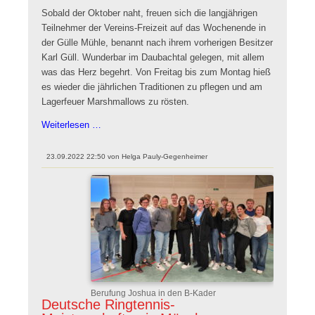
Sobald der Oktober naht, freuen sich die langjährigen
Teilnehmer der Vereins-Freizeit auf das Wochenende in
der Gülle Mühle, benannt nach ihrem vorherigen Besitzer
Karl Güll. Wunderbar im Daubachtal gelegen, mit allem
was das Herz begehrt. Von Freitag bis zum Montag hieß
es wieder die jährlichen Traditionen zu pflegen und am
Lagerfeuer Marshmallows zu rösten.
Bericht
Weiterlesen …
von
der
23.09.2022 22:50
von
Helga Pauly-Gegenheimer
Freizeit
in
der
Güllemühle
Berufung Joshua in den B-Kader
Deutsche Ringtennis-