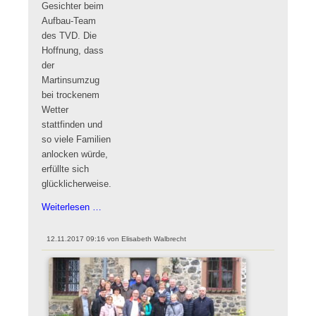
Gesichter beim
Aufbau-Team
des TVD. Die
Hoffnung, dass
der
Martinsumzug
bei trockenem
Wetter
stattfinden und
so viele Familien
anlocken würde,
erfüllte sich
glücklicherweise.
Der
Weiterlesen …
TVD
beim
12.11.2017 09:16
von
Elisabeth Walbrecht
Martinsfest
2017
dabei