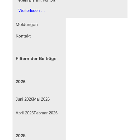
ebenfalls mit vor Ort.
Massenansturm
Weiterlesen …
auf
das
Navigation
Meldungen
erste
überspringen
Kontakt
Ringtennis
Jugend-
Trainingslager
Filtern der Beiträge
2026
Juni 2026
Mai 2026
April 2026
Februar 2026
2025