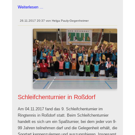
Powerkids
Weiterlesen …
bei
der
26.11.2017 20:37
von
Helga Pauly-Gegenheimer
Turn-
und
Gymnastikschau
in
Altenhain
Schleifchenturnier in Roßdorf
Am 04.11.2017 fand das 9. Schleifchenturnier im
Ringtennis in Roßdorf statt. Beim Schleifchenturnier
handelt es sich um ein Spaßturnier, bei dem jeder von 9-
99 Jahren teilnehmen darf und die Gelegenheit erhält, die
Sportart kennenzulernen und auszuprobieren. Insgesamt