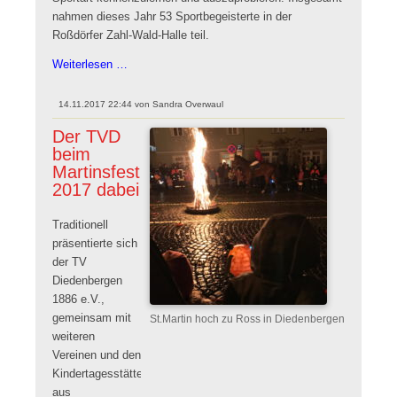
nahmen dieses Jahr 53 Sportbegeisterte in der
Roßdörfer Zahl-Wald-Halle teil.
Schleifchenturnier
Weiterlesen …
in
Roßdorf
14.11.2017 22:44
von
Sandra Overwaul
Der TVD
beim
Martinsfest
2017 dabei
Traditionell
präsentierte sich
der TV
Diedenbergen
1886 e.V.,
gemeinsam mit
St.Martin hoch zu Ross in Diedenbergen
weiteren
Vereinen und den
Kindertagesstätten
aus