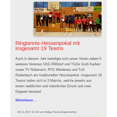
Ringtennis-Hessenpokal mit
insgesamt 19 Teams
Auch in diesem Jahr beteiligte sich unser Verein neben 5
weiteren Vereinen SKG R0ßdorf und TGGk Groß Karben
sowie TV Rübenach, RTG Weidenau und TuS
Rodenbach am traditionellen Hessenpokal. Insgesamt 19
Teams trafen sich in 3 Matchs, welche jeweils aus
einem weiblichen und männlichen Einzel und zwei
Doppeln bestand.
Ringtennis-
Weiterlesen …
Hessenpokal
mit
29.11.2017 21:54
von
Helga Pauly-Gegenheimer
insgesamt