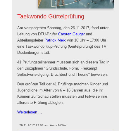
Taekwondo Gürtelprüfung
Am vergangenen Sonntag, den 26.11.2017, fand unter
Leitung von DTU-Prüfer
Carsten Gauger
und
Abteilungsleiter
Patrick Meik
von 10 Uhr – 17:00 Uhr
eine Taekwondo Kup-Prüfung (Gürtelprüfung) des TV
Diedenbergen statt.
41 Prüfungsteilnehmer mussten sich an diesem Tag in
den Disziplinen "Grundschule, Form, Freikampf,
Selbstverteidigung, Bruchtest und Theorie" beweisen.
Den größten Teil der 41 Prüflinge machten Kinder und
Jugendliche im Alter von 6 – 16 Jahren aus, die ihr
Können zur Schau stellen mussten und teilweise ihre
allererste Prüfung ablegten.
TVD
Weiterlesen …
Taekwondo
Gürtelprüfung
29.11.2017 22:08
von
Anna Müller